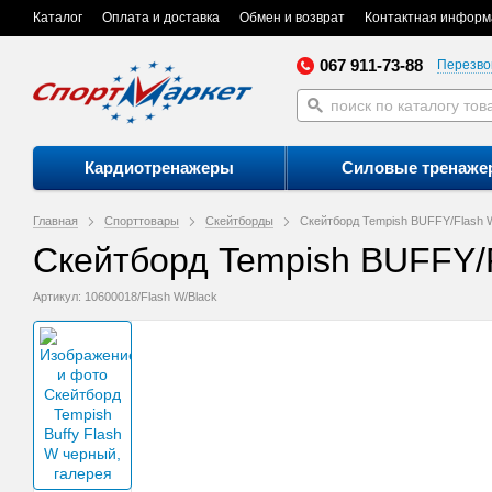
Каталог
Оплата и доставка
Обмен и возврат
Контактная информ
067 911-73-88
Перезво
Кардиотренажеры
Силовые тренаже
Главная
Спорттовары
Скейтборды
Скейтборд Tempish BUFFY/Flash 
Скейтборд Tempish BUFFY/F
Артикул: 10600018/Flash W/Black