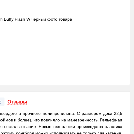
е
Отзывы
твердого и прочного полипропилена. С размером деки 22,5
юймов и более), что повлияло на маневренность. Рельефная
я соскальзывание. Новые технологии производства пластика
поэтому лонгборд можно использовать не только для катания,