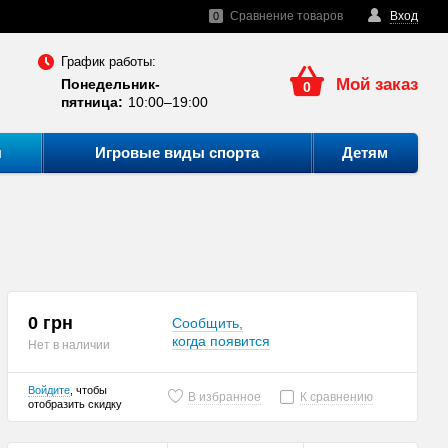
Сравнение товаров
Вход
0
График работы:
Мой заказ
Понедельник-
0
пятница:
10:00–19:00
ы
Игровые виды спорта
Детям
0 грн
Сообщить,
когда появится
Нет в наличии
Войдите
, чтобы
В избранное
К сравнению
отобразить скидку