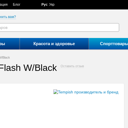
ация
Блог
Рус
Укр
нить вам?
ры
Красота и здоровье
Спорттовар
W/Black
lash W/Black
Оставить отзыв