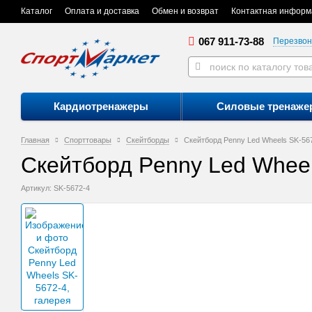
Каталог
Оплата и доставка
Обмен и возврат
Контактная информ
067 911-73-88
Перезвон
Кардиотренажеры
Силовые тренаже
Главная
Спорттовары
Скейтборды
Скейтборд Penny Led Wheels SK-56
Скейтборд Penny Led Whee
Артикул: SK-5672-4