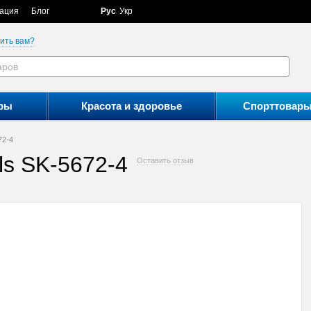
ация
Блог
Рус
Укр
ить вам?
ры
Красота и здоровье
Спорттовар
72-4
ls SK-5672-4
Оставить отзыв