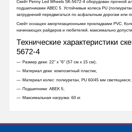
Скейт Penny Led Wheels SK-5672-4 оборудован прочной а
подшипниками ABEC 5. Устойчивые колеса PU (полиуретан)
затруднений передвигаться по асфальтным дорогам или 
Скейт оснащен амортизационными прокладками PVC. Коле
начинающих райдеров и любителей, максимально допустимая
Технические характеристики ск
5672-4
Размер деки: 22" x "6" (57 см х 15 см);
Материал деки: композитный пластик;
Материал колес: полиуретан, PU 60/45 мм светящиеся;
Подшипники: ABEK 5;
Максимальная нагрузка: 60 кг.