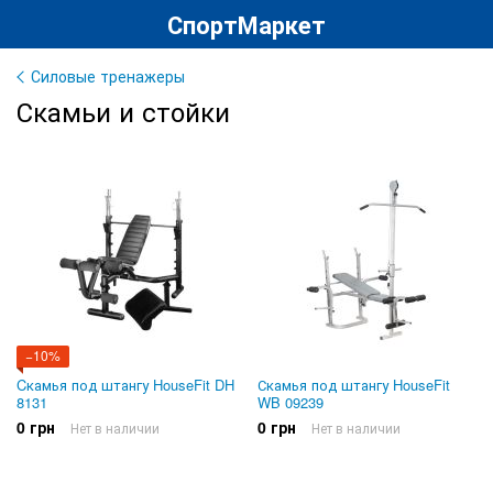
СпортМаркет
Силовые тренажеры
Скамьи и стойки
−10%
Cкамья под штангу HouseFit DH
Скамья под штангу HouseFit
8131
WB 09239
0 грн
0 грн
Нет в наличии
Нет в наличии