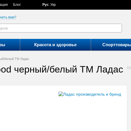
ация
Блог
Рус
Укр
нить вам?
ры
Красота и здоровье
Спорттовар
ный/белый ТМ Ладас
ood черный/белый ТМ Ладас
Ос