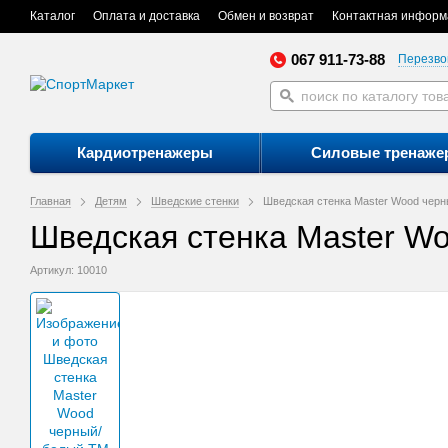
Каталог
Оплата и доставка
Обмен и возврат
Контактная информ
067 911-73-88
Перезво
Кардиотренажеры
Силовые тренаже
Главная
Детям
Шведские стенки
Шведская стенка Master Wood чер
Шведская стенка Master W
Артикул: 10010