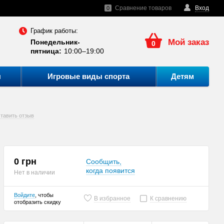
Сравнение товаров
Вход
0
График работы:
Мой заказ
Понедельник-
0
пятница:
10:00–19:00
ы
Игровые виды спорта
Детям
тавить отзыв
0 грн
Сообщить,
когда появится
Нет в наличии
Войдите
, чтобы
В избранное
К сравнению
отобразить скидку