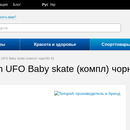
ация
Блог
Рус
Укр
нить вам?
ры
Красота и здоровье
Спорттовар
 UFO Baby skate (компл) чорн/30-33
 UFO Baby skate (компл) чор