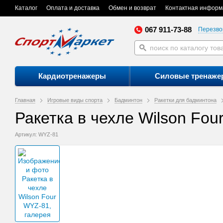
Каталог
Оплата и доставка
Обмен и возврат
Контактная информ
067 911-73-88
Перезво
Кардиотренажеры
Силовые тренаже
Главная
Игровые виды спорта
Бадминтон
Ракетки для бадминтона
Ракетка в чехле Wilson Fo
Артикул: WYZ-81