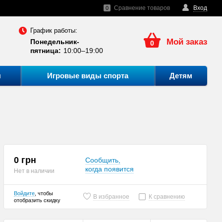
Сравнение товаров
Вход
0
График работы:
Мой заказ
Понедельник-
0
пятница:
10:00–19:00
ы
Игровые виды спорта
Детям
0 грн
Сообщить,
когда появится
Нет в наличии
Войдите
, чтобы
В избранное
К сравнению
отобразить скидку