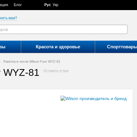
ация
Блог
Рус
Укр
нить вам?
ры
Красота и здоровье
Спорттовар
Ракетка в чехле Wilson Four WYZ-81
ur WYZ-81
Оставить отзыв