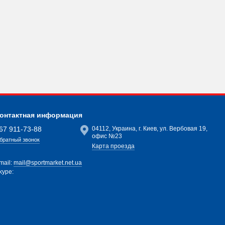
онтактная информация
67 911-73-88
04112, Украина, г. Киев, ул. Вербовая 19,
офис №23
братный звонок
Карта проезда
mail:
mail@sportmarket.net.ua
kype: