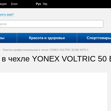
ация
Блог
Рус
Укр
нить вам?
ры
Красота и здоровье
Спорттовар
Ракетка профессиональная в чехле YONEX VOLTRIC 50 BD-5670-1
 в чехле YONEX VOLTRIC 50 