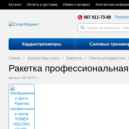
Каталог
Оплата и доставка
Обмен и возврат
Контактная информ
067 911-73-88
Перезво
Кардиотренажеры
Силовые тренаже
Главная
Игровые виды спорта
Бадминтон
Ракетки для бадминтона
Ракетка профессиональная
Артикул: BD-5670-1