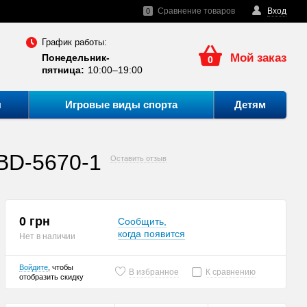
Сравнение товаров
Вход
0
График работы:
Мой заказ
Понедельник-
0
пятница:
10:00–19:00
ы
Игровые виды спорта
Детям
BD-5670-1
Оставить отзыв
0 грн
Сообщить,
когда появится
Нет в наличии
Войдите
, чтобы
В избранное
К сравнению
отобразить скидку