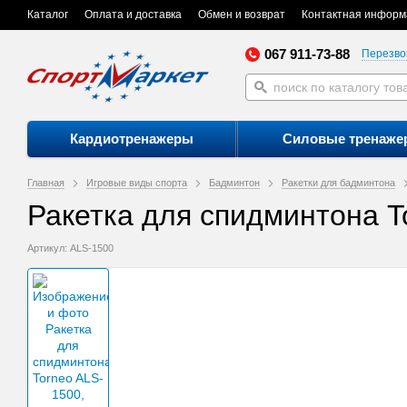
Каталог
Оплата и доставка
Обмен и возврат
Контактная информ
067 911-73-88
Перезво
Кардиотренажеры
Силовые тренаже
Главная
Игровые виды спорта
Бадминтон
Ракетки для бадминтона
Ракетка для спидминтона T
Артикул: ALS-1500