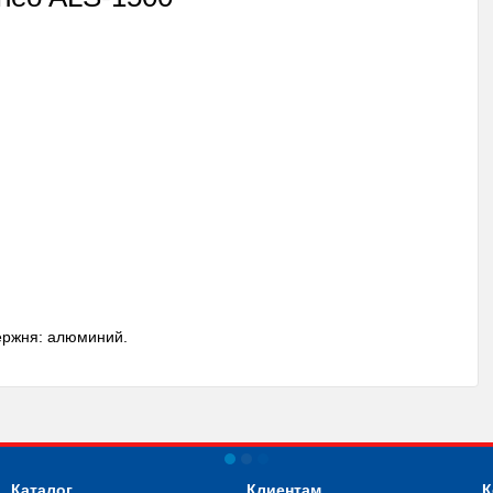
ержня: алюминий.
Каталог
Клиентам
К