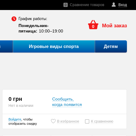
Сравнение товаров
Вход
0
График работы:
Мой заказ
Понедельник-
0
пятница:
10:00–19:00
ы
Игровые виды спорта
Детям
0 грн
Сообщить,
когда появится
Нет в наличии
Войдите
, чтобы
В избранное
К сравнению
отобразить скидку