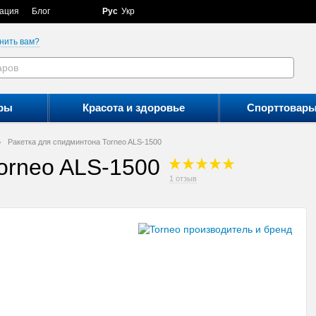
ация
Блог
Рус
Укр
нить вам?
ры
Красота и здоровье
Спорттовар
Ракетка для спидминтона Torneo ALS-1500
orneo ALS-1500
1 отзыв