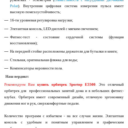
Polar
). Внутренняя цифровая система измерения пульса имеет
высокую помехоустойчивость;
16-ти уровневая регулировка нагрузки;
Элегантная консоль
, LED-дисплей с мягким свечением;
Фитнес-тест - состояние сердечной системы (функция
восстановления);
На передней стойке расположены
держатели для бутылки и книги
;
Стильная, оригинальная фляжка для воды;
Компенсаторы неровности пола.
Наш вердикт:
Рекомендуем Вам
купить орбитрек Sportop E5500
.
Это отличный
орбитрек для профессиональных занятий дома и в небольших фитнес-
клубах. Орбитрек имеет современный дизайн, отличную эргономику
движения ног и рук, сверхкомфортные педали.
К
оличество программ с избытком - на все случаи жизни. Элегантная
консоль с удобным и понятным управлением и графическим