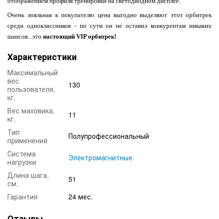
отображением профиля тренировки на светодиодном дисплее.
Очень лояльная к покупателю цена выгодно выделяют этот орбитрек
среди одноклассников - по сути он не оставил конкурентам никаких
шансов...это
настоящий VIP орбитрек
!
Характеристики
Максимальный
вес
130
пользователя,
кг.
Вес маховика,
11
кг.
Тип
Полупрофессиональный
применения
Система
Электромагнитные
нагрузки
Длина шага,
51
см.
Гарантия
24 мес.
Отзывы