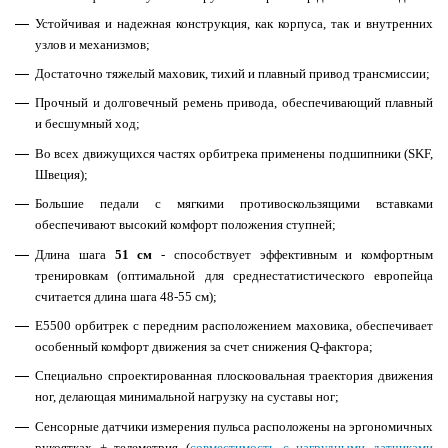
Устойчивая и надежная конструкция, как корпуса, так и внутренних
узлов и механизмов;
Достаточно тяжелый маховик, тихий и плавный привод трансмиссии;
Прочный и долговечный ремень привода, обеспечивающий плавный
и бесшумный ход;
Во всех движущихся частях орбитрека применены подшипники (SKF,
Швеция);
Большие педали с мягкими противоскользящими вставками
обеспечивают высокий комфорт положения ступней;
Длина шага
51 см
- способствует эффективным и комфортным
тренировкам (оптимальной для среднестатистического европейца
считается длина шага 48-55 см);
Е5500 орбитрек с передним расположением маховика, обеспечивает
особенный комфорт движения за счет снижения Q-фактора;
Специально спроектированная плоскоовальная траектория движения
ног, делающая
минимальной
нагрузку на суставы ног;
Сенсорные датчики измерения пульса расположены на эргономичных
рукоятках + телеметрия (
совместимость с нагрудными датчиками