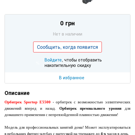
0 грн
Нет в наличии
Сообщить, когда появится
Войдите
, чтобы отобразить
%
накопительную скидку
В избранное
Описание
Орбитрек Sportop E5500
- о
рбитрек с возможностью эллиптических
движений вперед и назад.
Орбитрек премиального уровня
для
домашнего применения с непревзойденной плавностью движения!
Модель для профессиональных занятий дома!
Может эксплуатироваться
в небольших фитнес-клубах с нагрузкой на тренажер до
4
-
х
часов в день.