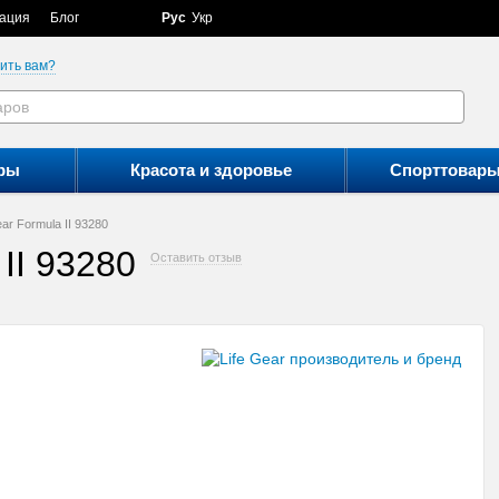
ация
Блог
Рус
Укр
ить вам?
ры
Красота и здоровье
Спорттовар
ar Formula II 93280
II 93280
Оставить отзыв