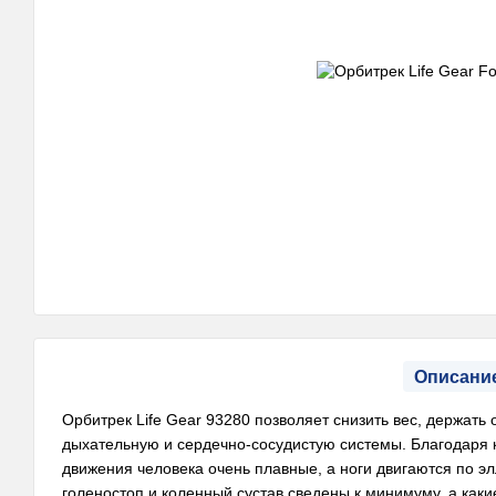
Описани
Орбитрек Life Gear 93280 позволяет снизить вес, держать
дыхательную и сердечно-сосудистую системы. Благодаря 
движения человека очень плавные, а ноги двигаются по эл
голеностоп и коленный сустав сведены к минимуму, а как