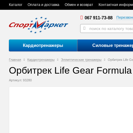
Каталог
Оплата и доставка
Обмен и возврат
Контактная информ
067 911-73-88
Перезвон
Кардиотренажеры
Силовые тренаже
Главная
Кардиотренажеры
Эллиптические тренажеры
Орбитрек Life Ge
Орбитрек Life Gear Formula 
Артикул: 93280