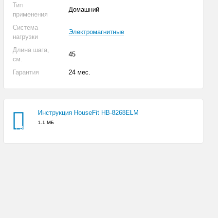
Тип
Домашний
применения
Система
Электромагнитные
нагрузки
Длина шага,
45
см.
Гарантия
24 мес.
Инструкция HouseFit HB-8268ELM
1.1 МБ
PDF