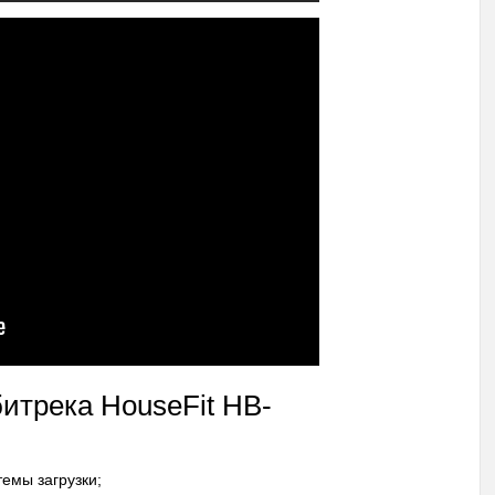
итрека HouseFit HB-
темы загрузки;