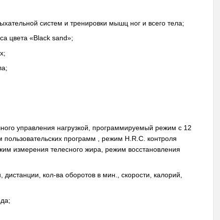
ыхательной систем и тренировки мышц ног и всего тела;
а цвета «Black sand»;
х;
ла;
ого управления нагрузкой, программируемый режим с 12
пользовательских программ , режим H.R.C. контроля
жим измерения телесного жира, режим восстановления
дистанции, кол-ва оборотов в мин., скорости, калорий,
да;