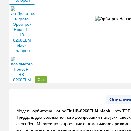
Хит
Описани
Модель орбитрека
HouseFit HB-8268ELM black
– это ТОП
Тридцать два режима точного дозирования нагрузки, сверхт
способен. Множество встроенных автоматических режимов
массе тела – все это и многое другое позволяет отслежив