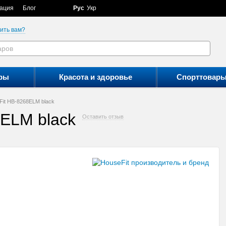
ация
Блог
Рус
Укр
ить вам?
ры
Красота и здоровье
Спорттовар
Fit HB-8268ELM black
ELM black
Оставить отзыв