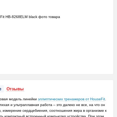
е
Отзывы
овая модель линейки
эллиптических тренажеров от HouseFit
.
ихая и ультраплавная работа – это далеко не все, на что он
, измерение сердцебиения, соотношения жира в организме к
ать компактный встроенный компьютер устройства. При этом