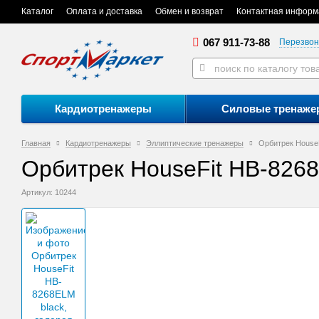
Каталог
Оплата и доставка
Обмен и возврат
Контактная информ
067 911-73-88
Перезвон
Кардиотренажеры
Силовые тренаже
Главная
Кардиотренажеры
Эллиптические тренажеры
Орбитрек House
Орбитрек HouseFit HB-8268
Артикул: 10244