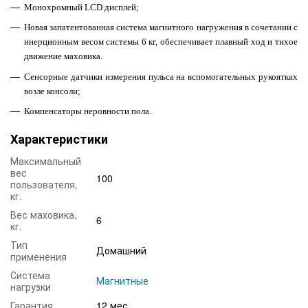
Монохромный LCD дисплей;
Новая запатентованная система магнитного нагружения в сочетании с
инерционным весом системы 6 кг, обеспечивает плавный ход и тихое
движение маховика.
Сенсорные датчики измерения пульса на вспомогательных рукоятках
возле консоли;
Компенсаторы неровности пола.
Характеристики
Максимальный
вес
100
пользователя,
кг.
Вес маховика,
6
кг.
Тип
Домашний
применения
Система
Магнитные
нагрузки
Гарантия
12 мес.