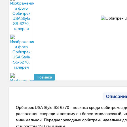
Новинка
Описани
Орбитрек USA Style SS-6270 - новинка среди орбитреков 
расположен спереди и поэтому он более тяжеловесный, что
минимальной. Переднеприводные орбитреки идеальны для
кг и ростом 190 см и выше.