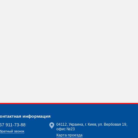
онтактная информация
67 911-73-88
04112, Украина, г. Киев, ул. Вербовая 19,
офис №23
братный звонок
Карта проезда