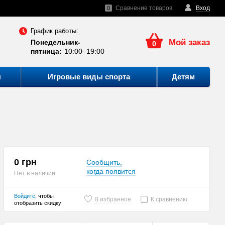
Сравнение товаров
Вход
0
График работы:
Мой заказ
Понедельник-
0
пятница:
10:00–19:00
ы
Игровые виды спорта
Детям
0 грн
Сообщить,
когда появится
Нет в наличии
Войдите
, чтобы
В избранное
К сравнению
отобразить скидку