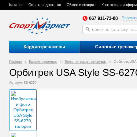
Каталог
Оплата и доставка
Обмен и возврат
Контактная информ
067 911-73-88
Перезво
Кардиотренажеры
Силовые тренаже
Главная
Кардиотренажеры
Эллиптические тренажеры
Орбитрек USA 
Орбитрек USA Style SS-627
Артикул: SS-6270