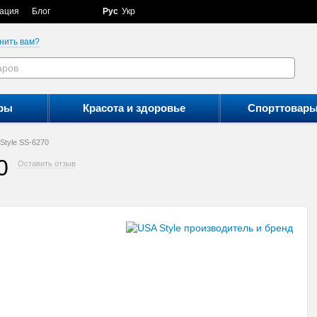
ация
Блог
Рус
Укр
нить вам?
ры
Красота и здоровье
Спорттовар
Style SS-6270
0
Оставить отзыв