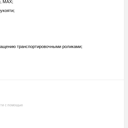
0, MAX;
укояти;
снащению транспортировочными роликами;
ти с помощью