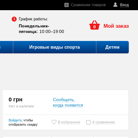
Сравнение товаров
Вход
0
График работы:
Мой заказ
Понедельник-
0
пятница:
10:00–19:00
ы
Игровые виды спорта
Детям
0 грн
Сообщить,
когда появится
Нет в наличии
Войдите
, чтобы
В избранное
К сравнению
отобразить скидку