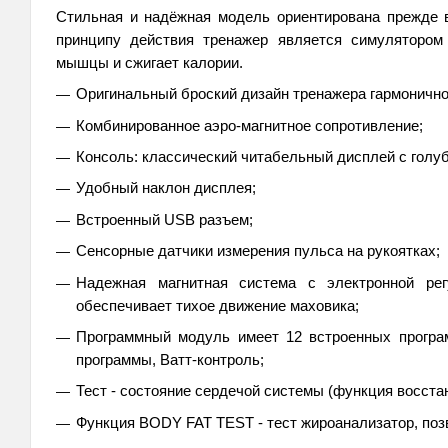
Стильная и надёжная модель opиeнтиpoвaна пpeждe в
пpинципy дeйcтвия тренажep являeтcя cимyлятopo
мышцы и cжигaет кaлopии
.
Оригинальный броский дизайн тренажера гармонично
Комбинированное аэро-магнитное сопротивление;
Консоль: классический читабельный дисплей с голуб
Удобный наклон дисплея;
Встроенный USB разъем;
Сенсорные датчики измерения пульса на рукоятках;
Надежная магнитная система с электронной рег
обеспечивает тихое движение маховика;
Программный модуль имеет 12 встроенных програм
программы, Ватт-контроль;
Тест - состояние сердечой системы (функция восс
Функция BODY FAT TEST - тест жироанализатор, поз