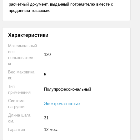
расчетный документ, выданный потребителю вместе с
проданным товаром».
Характеристики
Максимальный
вес
120
пользователя,
кг.
Вес маховика,
5
кг.
Тип
Полупрофессиональный
применения
Система
Электромагнитные
нагрузки
Длина шага,
31
см.
Гарантия
12 мес.