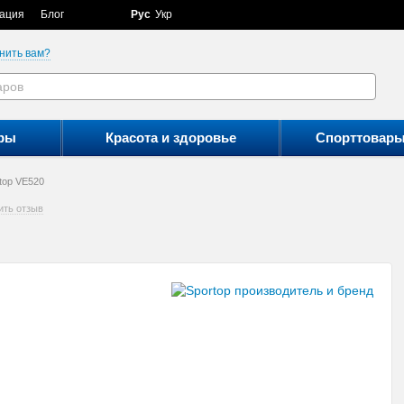
ация
Блог
Рус
Укр
нить вам?
ры
Красота и здоровье
Спорттовар
top VE520
ить отзыв