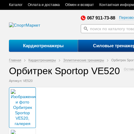
Каталог
Оплата и доставка
Обмен и возврат
Контактная информ
067 911-73-88
Перезво
Кардиотренажеры
Силовые тренаже
Главная
Кардиотренажеры
Эллиптические тренажеры
Орбитрек Spor
Орбитрек Sportop VE520
Остав
Артикул: VE520