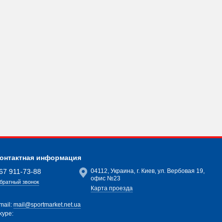
онтактная информация
67 911-73-88
04112, Украина, г. Киев, ул. Вербовая 19,
офис №23
братный звонок
Карта проезда
mail:
mail@sportmarket.net.ua
kype: