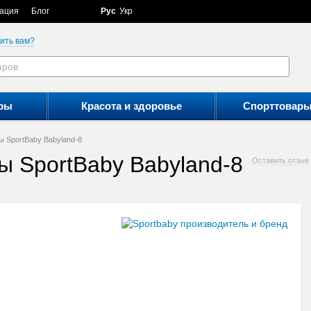
ация
Блог
Рус
Укр
ить вам?
ры
Красота и здоровье
Спорттовар
ы SportBaby Babyland-8
ы SportBaby Babyland-8
Оставить отзыв