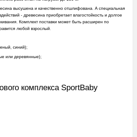
евесина высушена и качественно отшлифована. А специальная
ействий - древесина приобретает влагостойкость и долгое
скивания. Комплект поставки может быть расширен по
правится любой взрослый.
леный, синий);
ые или деревянные);
ового комплекса SportBaby