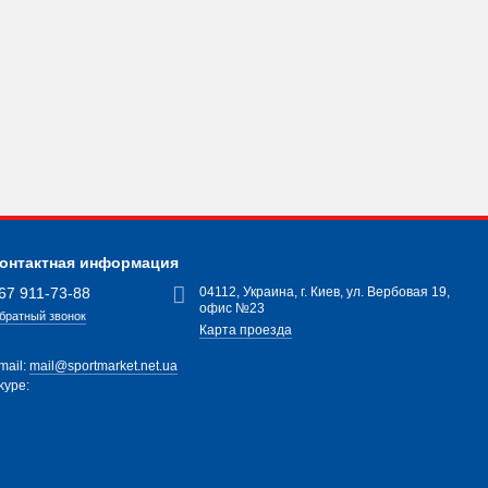
онтактная информация
67 911-73-88
04112, Украина, г. Киев, ул. Вербовая 19,
офис №23
братный звонок
Карта проезда
mail:
mail@sportmarket.net.ua
kype: