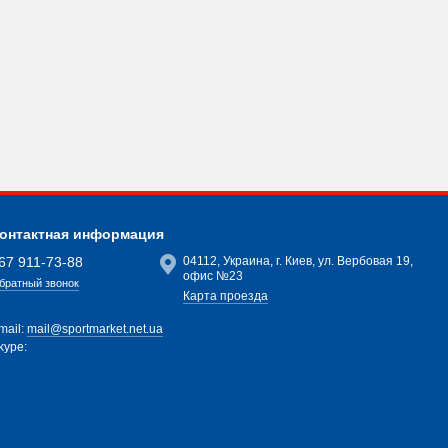
онтактная информация
67 911-73-88
04112, Украина, г. Киев, ул. Вербовая 19,
офис №23
братный звонок
Карта проезда
mail:
mail@sportmarket.net.ua
kype: