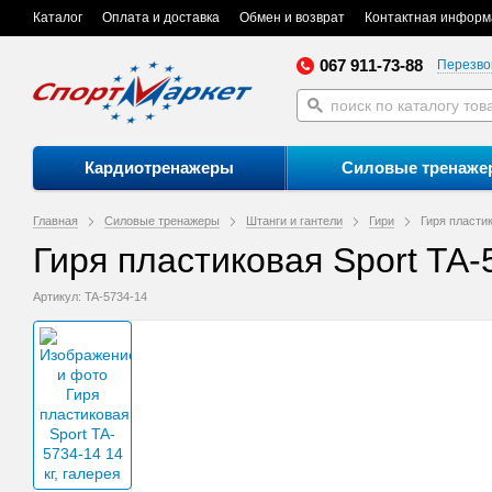
Каталог
Оплата и доставка
Обмен и возврат
Контактная информ
067 911-73-88
Перезво
Кардиотренажеры
Силовые тренаже
Главная
Силовые тренажеры
Штанги и гантели
Гири
Гиря пластик
Гиря пластиковая Sport TA-
Артикул: TA-5734-14