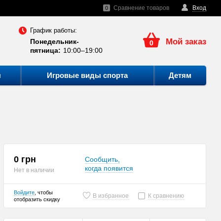
Сравнение товаров
Вход
0
График работы:
Мой заказ
Понедельник-
0
пятница:
10:00–19:00
ы
Игровые виды спорта
Детям
0 грн
Сообщить,
когда появится
Нет в наличии
Войдите
, чтобы
В избранное
К сравнению
отобразить скидку