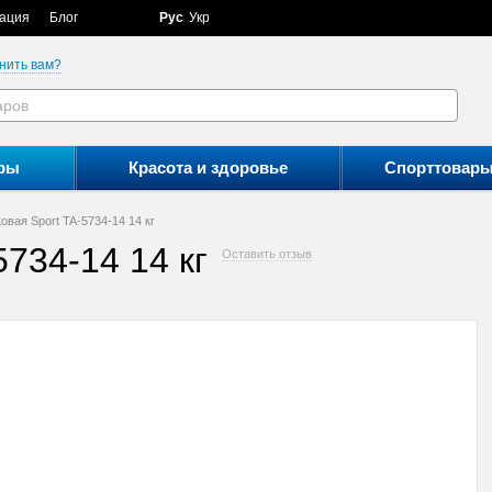
ация
Блог
Рус
Укр
нить вам?
ры
Красота и здоровье
Спорттовар
овая Sport TA-5734-14 14 кг
5734-14 14 кг
Оставить отзыв