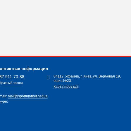
онтактная информация
67 911-73-88
04112, Украина, г. Киев, ул. Вербовая 19,
офис №23
братный звонок
Карта проезда
mail:
mail@sportmarket.net.ua
kype: