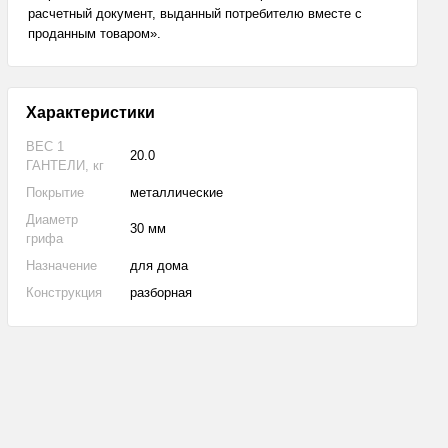
расчетный документ, выданный потребителю вместе с
проданным товаром».
Характеристики
ВЕС 1
20.0
ГАНТЕЛИ, кг
Покрытие
металлические
Диаметр
30 мм
грифа
Назначение
для дома
Конструкция
разборная