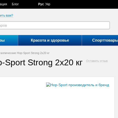
ация
Блог
Рус
Укр
ить вам?
ры
Красота и здоровье
Спорттовар
аллические Hop-Sport Strong 2х20 кг
Sport Strong 2х20 кг
Оставить отзыв