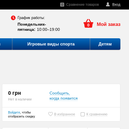
Сравнение товаров
Вход
0
График работы:
Мой заказ
Понедельник-
0
пятница:
10:00–19:00
ы
Игровые виды спорта
Детям
0 грн
Сообщить,
когда появится
Нет в наличии
Войдите
, чтобы
В избранное
К сравнению
отобразить скидку