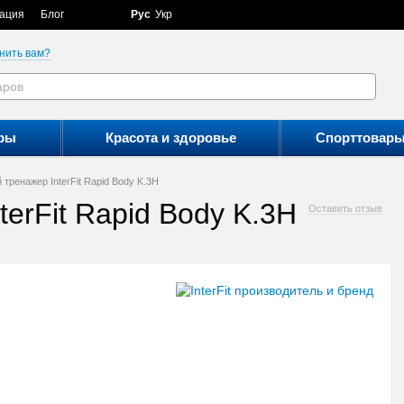
ация
Блог
Рус
Укр
нить вам?
ры
Красота и здоровье
Спорттовар
тренажер InterFit Rapid Body K.3H
erFit Rapid Body K.3H
Оставить отзыв