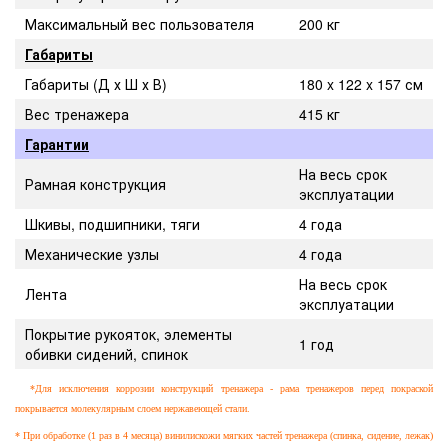
Максимальный вес пользователя
200 кг
Габариты
Габариты (Д х Ш х В)
180 x 122 x 157 см
Вес тренажера
415 кг
Гарантии
На весь срок
Рамная конструкция
эксплуатации
Шкивы, подшипники, тяги
4 года
Механические узлы
4 года
На весь срок
Лента
эксплуатации
Покрытие рукояток, элементы
1 год
обивки сидений, спинок
*Для исключения коррозии конструкций тренажера - рама тренажеров перед покраской
покрывается молекулярным слоем нержавеющей стали.
* При обработке (1 раз в 4 месяца) винилискожи мягких частей тренажера (спинка, сидение, лежак)