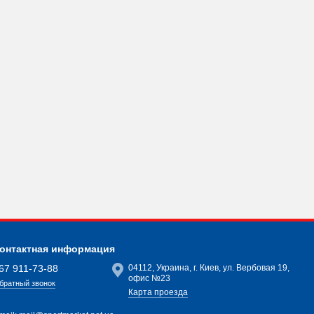
онтактная информация
67 911-73-88
04112, Украина, г. Киев, ул. Вербовая 19,
офис №23
братный звонок
Карта проезда