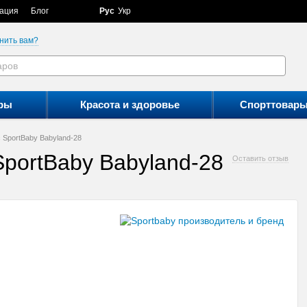
ация
Блог
Рус
Укр
нить вам?
ры
Красота и здоровье
Спорттовар
 SportBaby Babyland-28
SportBaby Babyland-28
Оставить отзыв