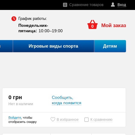
Сравнение товаров
Вход
0
График работы:
Мой заказ
Понедельник-
0
пятница:
10:00–19:00
ы
Игровые виды спорта
Детям
0 грн
Сообщить,
когда появится
Нет в наличии
Войдите
, чтобы
В избранное
К сравнению
отобразить скидку