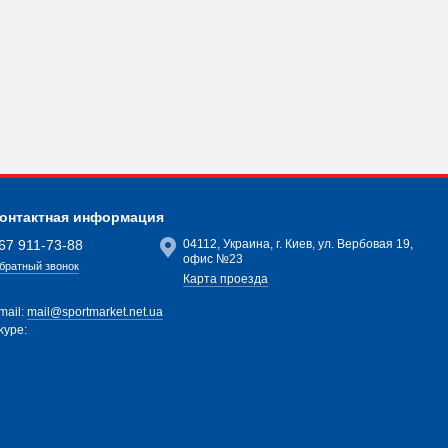
онтактная информация
67 911-73-88
04112, Украина, г. Киев, ул. Вербовая 19,
офис №23
братный звонок
Карта проезда
mail:
mail@sportmarket.net.ua
kype: