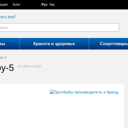
ация
Блог
Рус
Укр
нить вам?
ры
Красота и здоровье
Спорттовар
aby-5
y-5
Оставить отзыв