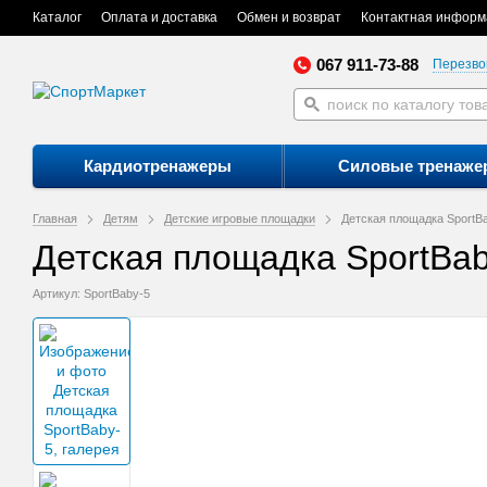
Каталог
Оплата и доставка
Обмен и возврат
Контактная информ
067 911-73-88
Перезво
Кардиотренажеры
Силовые тренаже
Главная
Детям
Детские игровые площадки
Детская площадка SportB
Детская площадка SportBab
Артикул: SportBaby-5