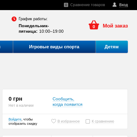
Сравнение товаров
Вход
0
График работы:
Мой заказ
Понедельник-
0
пятница:
10:00–19:00
ы
Игровые виды спорта
Детям
0 грн
Сообщить,
когда появится
Нет в наличии
Войдите
, чтобы
В избранное
К сравнению
отобразить скидку