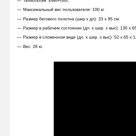
Технологии: EverProof;
Максимальный вес пользователя: 100 кг.
Размер бегового полотна (шир х дл): 33 х 95 см.
Размер в рабочем состоянии (дл. х шир. х выс): 135 х 65
Размер в сложенном виде (дл. х шир. х выс): 52 х 65 х 1
Вес: 26 кг.