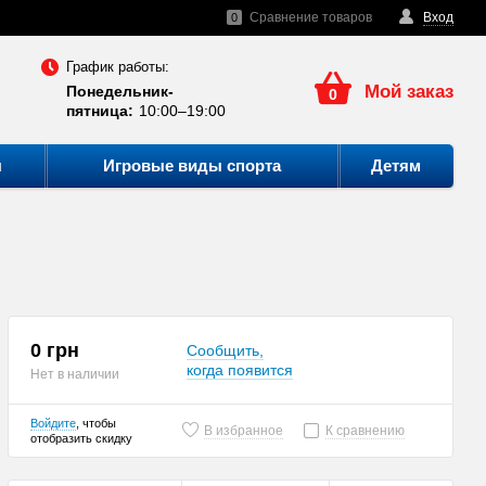
Сравнение товаров
Вход
0
График работы:
Мой заказ
Понедельник-
0
пятница:
10:00–19:00
ы
Игровые виды спорта
Детям
0 грн
Сообщить,
когда появится
Нет в наличии
Войдите
, чтобы
В избранное
К сравнению
отобразить скидку