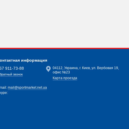
онтактная информация
67 911-73-88
04112, Украина, г. Киев, ул. Вербовая 19,
офис №23
братный звонок
Карта проезда
mail:
mail@sportmarket.net.ua
kype: