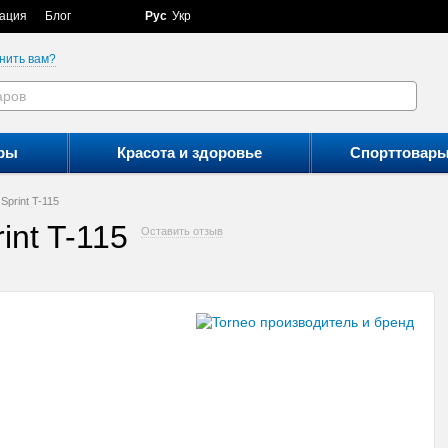
ация
Блог
Рус
Укр
нить вам?
ры
Красота и здоровье
Спорттовар
Sprint T-115
int T-115
Оставить отзыв