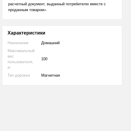
расчетный документ, выданный потребителю вместе с
проданным товаром».
Характеристики
Назначение
Домашний
Максимальный
вес
100
пользователя,
кг
Тип дорожки
Магнитная