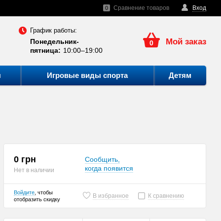
Сравнение товаров
Вход
0
График работы:
Мой заказ
Понедельник-
0
пятница:
10:00–19:00
ы
Игровые виды спорта
Детям
0 грн
Сообщить,
когда появится
Нет в наличии
Войдите
, чтобы
В избранное
К сравнению
отобразить скидку