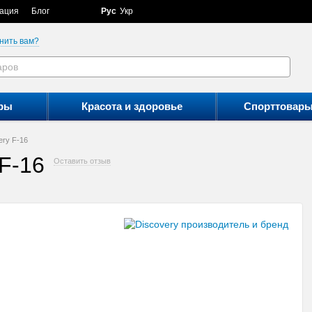
ация
Блог
Рус
Укр
нить вам?
ры
Красота и здоровье
Спорттовар
ery F-16
F-16
Оставить отзыв