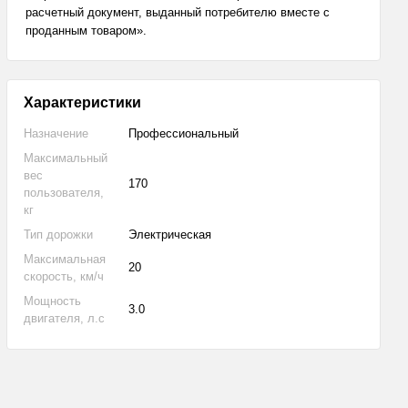
расчетный документ, выданный потребителю вместе с
проданным товаром».
Характеристики
Назначение
Профессиональный
Максимальный
вес
170
пользователя,
кг
Тип дорожки
Электрическая
Максимальная
20
скорость, км/ч
Мощность
3.0
двигателя, л.с