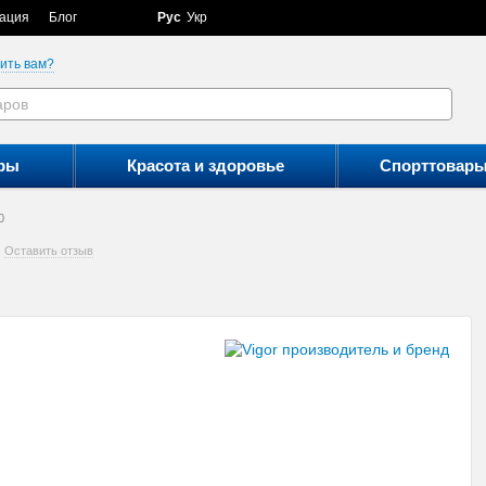
ация
Блог
Рус
Укр
ить вам?
ры
Красота и здоровье
Спорттовар
0
Оставить отзыв