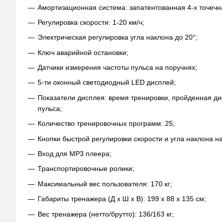
Амортизационная система: запатентованная 4-х точечн
Регулировка скорости: 1-20 км/ч;
Электрическая регулировка угла наклона до 20°;
Ключ аварийной остановки;
Датчики измерения частоты пульса на поручнях;
5-ти оконный светодиодный LED дисплей;
Показатели дисплея: время тренировки, пройденная дис
пульса;
Количество тренировочных программ: 25;
Кнопки быстрой регулировки скорости и угла наклона на
Вход для МР3 плеера;
Транспортировочные ролики;
Максимальный вес пользователя: 170 кг;
Габариты тренажера (Д х Ш х В): 199 х 88 х 135 см;
Вес тренажера (нетто/брутто): 136/163 кг;