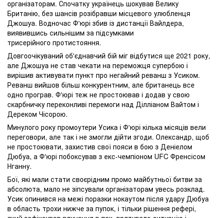
організаторам. Спочатку українець шокував Велику
Британію, без шансів розібравши місцевого улюбленця
Джошуа. Водночас Ф'юрі збив із дистанції Вайлдера,
виявившись сильнішим за підсумками
трисерійного протистояння.
Довгоочікуваний об'єднавчий бій міг відбутися ще 2021 року,
але Джошуа не став чекати на переможця супербою і
вирішив активувати пункт про негайний реванш з Усиком.
Реванш вийшов більш конкурентним, але британець все
одно програв. Ф'юрі теж не простоював і додав у свою
скарбничку переконливі перемоги над Ділліаном Вайтом і
Дереком Чісорою.
Минулого року промоутери Усика і Ф'юрі кілька місяців вели
переговори, але так і не змогли дійти згоди. Олександр, щоб
не простоювати, захистив свої пояси в бою з Деніелом
Дюбуа, а Ф'юрі побоксував з екс-чемпіоном UFC Френсісом
Нганну.
Бої, які мали стати своєрідним промо майбутньої битви за
абсолюта, мало не зіпсували організаторам увесь розклад.
Усик опинився на межі поразки нокаутом після удару Дюбуа
в область трохи нижче за пупок, і тільки рішення рефері,