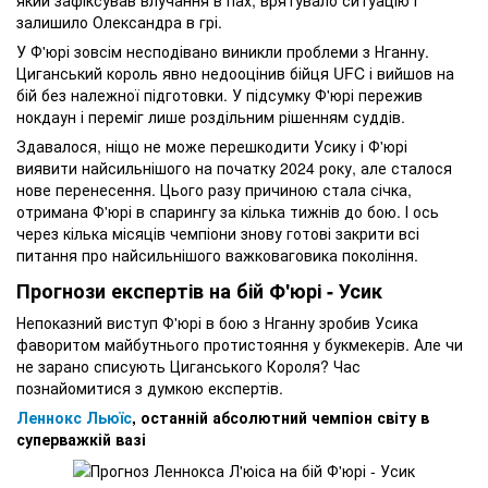
який зафіксував влучання в пах, врятувало ситуацію і
залишило Олександра в грі.
У Ф'юрі зовсім несподівано виникли проблеми з Нганну.
Циганський король явно недооцінив бійця UFC і вийшов на
бій без належної підготовки. У підсумку Ф'юрі пережив
нокдаун і переміг лише роздільним рішенням суддів.
Здавалося, ніщо не може перешкодити Усику і Ф'юрі
виявити найсильнішого на початку 2024 року, але сталося
нове перенесення. Цього разу причиною стала січка,
отримана Ф'юрі в спарингу за кілька тижнів до бою. І ось
через кілька місяців чемпіони знову готові закрити всі
питання про найсильнішого важковаговика покоління.
Прогнози експертів на бій Ф'юрі - Усик
Непоказний виступ Ф'юрі в бою з Нганну зробив Усика
фаворитом майбутнього протистояння у букмекерів. Але чи
не зарано списують Циганського Короля? Час
познайомитися з думкою експертів.
Леннокс Льюїс
, останній абсолютний чемпіон світу в
суперважкій вазі