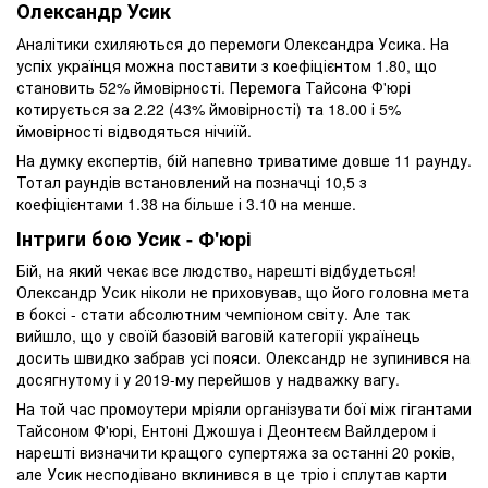
Олександр Усик
Аналітики схиляються до перемоги Олександра Усика. На
успіх українця можна поставити з коефіцієнтом 1.80, що
становить 52% ймовірності. Перемога Тайсона Ф'юрі
котирується за 2.22 (43% ймовірності) та 18.00 і 5%
ймовірності відводяться нічиїй.
На думку експертів, бій напевно триватиме довше 11 раунду.
Тотал раундів встановлений на позначці 10,5 з
коефіцієнтами 1.38 на більше і 3.10 на менше.
Інтриги бою Усик - Ф'юрі
Бій, на який чекає все людство, нарешті відбудеться!
Олександр Усик ніколи не приховував, що його головна мета
в боксі - стати абсолютним чемпіоном світу. Але так
вийшло, що у своїй базовій ваговій категорії українець
досить швидко забрав усі пояси. Олександр не зупинився на
досягнутому і у 2019-му перейшов у надважку вагу.
На той час промоутери мріяли організувати бої між гігантами
Тайсоном Ф'юрі, Ентоні Джошуа і Деонтеєм Вайлдером і
нарешті визначити кращого супертяжа за останні 20 років,
але Усик несподівано вклинився в це тріо і сплутав карти