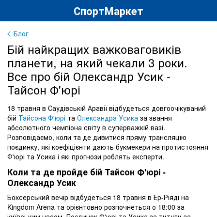
СпортМаркет
Блог
Бій найкращих важковаговиків
планети, на який чекали 3 роки.
Все про бій Олександр Усик -
Тайсон Ф'юрі
18 травня в Саудівській Аравії відбудеться довгоочікуваний
бій
Тайсона Ф'юрі
та
Олександра Усика
за звання
абсолютного чемпіона світу в суперважкій вазі.
Розповідаємо, коли та де дивитися пряму трансляцію
поєдинку, які коефіцієнти дають букмекери на протистояння
Ф'юрі та Усика і які прогнози роблять експерти.
Коли та де пройде бій Тайсон Ф'юрі -
Олександр Усик
Боксерський вечір відбудеться 18 травня в Ер-Ріяді на
Kingdom Arena та орієнтовно розпочнеться о 18:00 за
київським часом. Поєдинок Ф'юрі та Усика за титули за