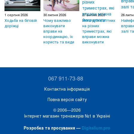
1 серпня 2026
30 липня 2026
27 липня 2026
26 липн
Ходьба на біговій
Чому важливо
Йога для вагітних
Найефе
доріжці
виконувати
на різних
вправи
вправи на
триместрах, які
залі т
координацію, їх
вправи можна
користь та види
виконувати
067 911-73-88
Контактна інформація
Повна версія сайту
© 2006—2026
Інтернет магазин тренажерів №1 в Україні
Розробка та просування —
Digitalium.pro