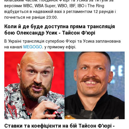
версіями WBC, WBA Super, WBO, IBF, IBO і The Ring
відбудеться в надважкій вазі з регламентом 12 раундів і
почнеться не раніше 23:00.
Коли й де буде доступна пряма трансляція
бою Олександр Усик - Тайсон Ф'юрі
В Україні трансляція супербою Ф'юрі та Усика запланована
на каналі
MEGOGO
. у прямому ефірі.
Ставки та коефіцієнти на бій Тайсон Ф'юрі -