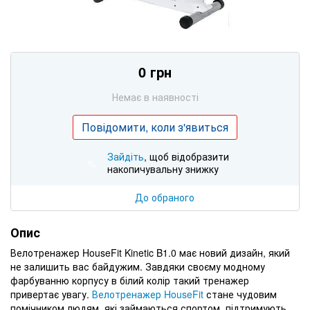
0 грн
Немає в наявності
Повідомити, коли з'явиться
Зайдіть
, щоб відобразити
%
накопичувальну знижку
До обраного
Опис
Велотренажер HouseFit Kinetic B1.0 має новий дизайн, який
не залишить вас байдужим. Завдяки своєму модному
фарбуванню корпусу в білий колір такий тренажер
привертає увагу.
Велотренажер HouseFit
стане чудовим
помічником людям, які займаються спортом, підтримують