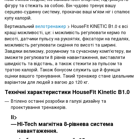
фігуру та стежать за собою. Він чудово тренує вашу
серцево-судинну систему, прокачає ваші м'язи ніг і спалює
купу калорій.
Вертикальний
велотренажер
> HouseFit KINETIC B1.0 є всі
кращі можливості, це: і можливість регулювати кермо по
висоті, датчики пульсу на рукоятях, фіксатори на педалях,
можливість регулювати сидіння по висоті та ширині.
Завдяки великому, розумному та сучасному комп'ютеру, ви
зможете регулювати 8 рівнів навантаження, виставляти
швидкість та відстань, а також стежити за пульсом та
тратою калорій. Також бонусом служить ще й функція
оцінки вашого тренування. Такий тренажер стане ідеальним
варіантом для людей з вагою до 120 кг.
Технічні характеристики HouseFit Kinetic B1.0
Втілено останні розробки в галузі дизайну та
проектування тренажерів.
li>
Hi-Tech магнітна 8-рівнева система
навантаження.