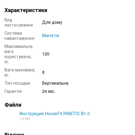
Характеристики
Вид
Для дому
застосування
Система
Магнітні
навантаження
Максимальна
вага
120
користувача,
кг.
Вага маховика,
8
кг.
Тип посадки
Вертикальна
Гарантія
24 міс.
Файли
Инструкция HouseFit KINETIC B1.0
1.6 МБ
PDF
Відгуки