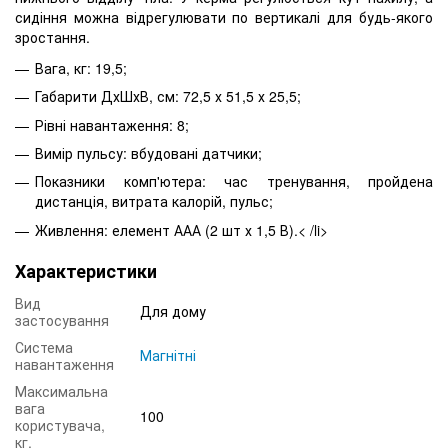
сидіння можна відрегулювати по вертикалі для будь-якого
зростання.
Вага, кг: 19,5;
Габарити ДхШхВ, см: 72,5 х 51,5 х 25,5;
Рівні навантаження: 8;
Вимір пульсу: вбудовані датчики;
Показники комп'ютера: час тренування, пройдена
дистанція, витрата калорій, пульс;
Живлення: елемент ААА (2 шт х 1,5 В).
< /li>
Характеристики
Вид
Для дому
застосування
Система
Магнітні
навантаження
Максимальна
вага
100
користувача,
кг.