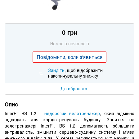
0 грн
Немає в наявності
Повідомити, коли з'явиться
Зайдіть
, щоб відобразити
%
накопичувальну знижку
До обраного
Опис
InterFit BS 1.2 –
недорогий велотренажер
, який відмінно
підходить для кардіотренувань будинку. Заняття на
велотренажері InterFit BS 1.2 допомагають збільшити
витривалість, зміцнити серцево-судинну систему і м'язи
нижнього відділу тіла. У керма регулюється кут нахилу, а