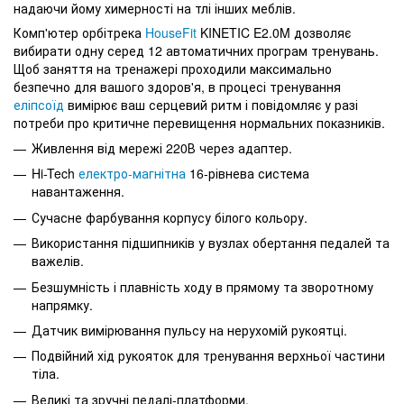
надаючи йому химерності на тлі інших меблів.
Комп'ютер орбітрека
HouseFit
KINETIC E2.0M дозволяє
вибирати одну серед 12 автоматичних програм тренувань.
Щоб заняття на тренажері проходили максимально
безпечно для вашого здоров'я, в процесі тренування
еліпсоїд
вимірює ваш серцевий ритм і повідомляє у разі
потреби про критичне перевищення нормальних показників.
Живлення від мережі 220В через адаптер.
Hi-Tech
електро-магнітна
16-рівнева система
навантаження.
Сучасне фарбування корпусу білого кольору.
Використання підшипників у вузлах обертання педалей та
важелів.
Безшумність і плавність ходу в прямому та зворотному
напрямку.
Датчик вимірювання пульсу на нерухомій рукоятці.
Подвійний хід рукояток для тренування верхньої частини
тіла.
Великі та зручні педалі-платформи.