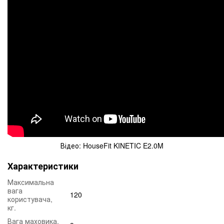
Відео: HouseFit KINETIC E2.0M
Характеристики
Максимальна
вага
120
користувача,
кг.
Вага маховика,