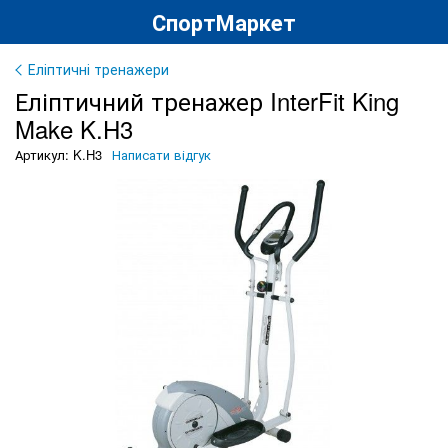
СпортМаркет
Еліптичні тренажери
Еліптичний тренажер InterFit King
Make K.H3
Артикул: K.H3
Написати відгук