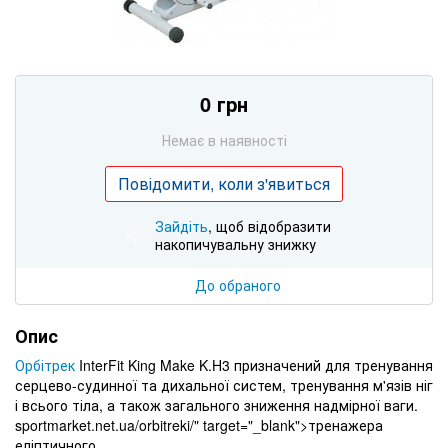
0 грн
Немає в наявності
Повідомити, коли з'явиться
Зайдіть
, щоб відобразити
%
накопичувальну знижку
До обраного
Опис
Орбітрек
InterFit King Make K.H3 призначений для тренування
серцево-судинної та дихальної систем, тренування м'язів ніг
і всього тіла, а також загального зниження надмірної ваги.
sportmarket.net.ua/orbitreki/" target="_blank">тренажера
еліптичного.