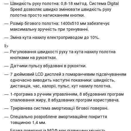
Швидкість руху полотна: 0,8-18 км/год. Система Digital
Speed дозволяє швидко змінювати швидкість руху
полотна просто натисканням кнопки.
Розмір бігового полотна: 1400х510 мм забезпечує
максимальну зручність при тренуванні.
Зміна кута нахилу електроприводом до 10%.
li>
Регулювання швидкості руху та кута нахилу полотна
кнопками на рукоятках.
Датчики пульсу вбудовані в рукоятки.
7 дюймовий LCD дисплей з помаранчевим підсвічуванням
одночасно виводить наступні показники: швидкість,
дистанція, час, калорії, пульс, кут нахилу полотна.
1-програма з ручним управлінням, 8 вбудованих програм
спалювання жиру, 8 вбудованих програм користувача.
Трирівнева система амортизації бігової поверхні.
Спеціально розроблене амортизаційне покриття
товщиною 1,4 мм.
Бігова поверхня із МДФ має підвищену міцність.