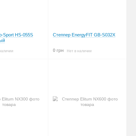
p-Sport HS-055S
Степпер EnergyFIT GB-S032X
ный
0 грн
наличии
Нет в наличии