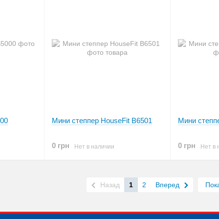
000
Мини степпер HouseFit B6501
Мини степпе
0 грн
0 грн
Нет в наличии
Нет в 
Назад
1
2
Вперед
Пок