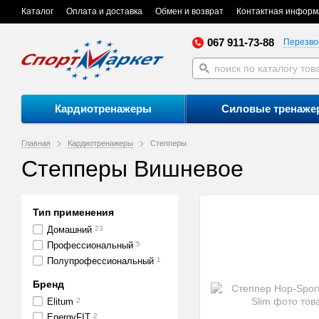
Каталог
Оплата и доставка
Обмен и возврат
Контактная информ
067 911-73-88
Перезво
Кардиотренажеры
Силовые тренаже
Главная
Кардиотренажеры
Степперы
Степперы Вишневое
Тип применения
Домашний
23
Профессиональный
5
Полупрофессиональный
1
Бренд
Elitum
2
EnergyFIT
2