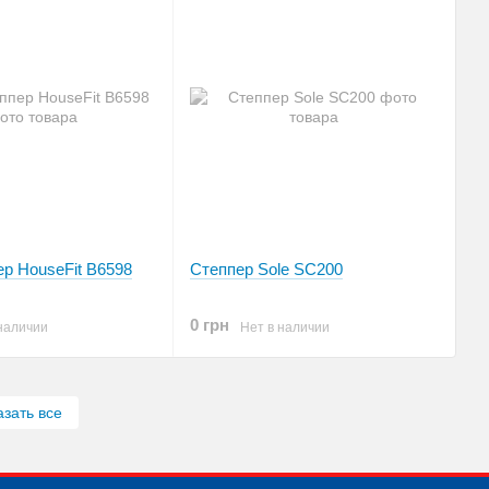
р HouseFit B6598
Степпер Sole SC200
0 грн
наличии
Нет в наличии
азать все