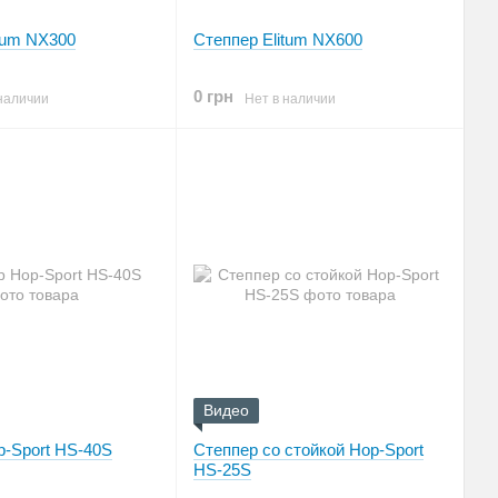
tum NX300
Степпер Elitum NX600
0 грн
наличии
Нет в наличии
Видео
p-Sport HS-40S
Степпер со стойкой Hop-Sport
HS-25S