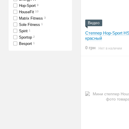
Hop-Sport
9
HouseFit
10
Matrix Fitness
3
Видео
Sole Fitness
1
Spirit
1
Степпер Hop-Sport HS
Sportop
2
красный
Besport
1
0 грн
Нет в наличии