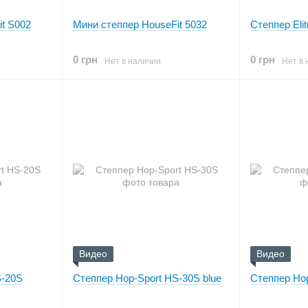
t S002
Мини степпер HouseFit 5032
Степпер Eli
0 грн
0 грн
Нет в наличии
Нет в 
Видео
Видео
S-20S
Степпер Hop-Sport HS-30S blue
Степпер Ho