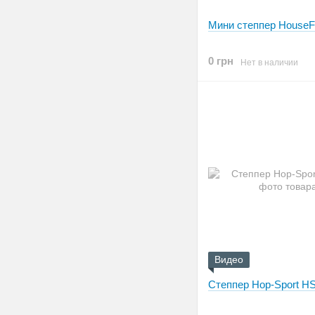
Мини степпер HouseFi
0 грн
Нет в наличии
Видео
Степпер Hop-Sport H