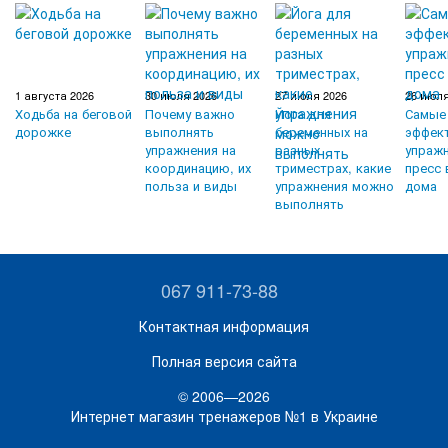
1 августа 2026
30 июля 2026
27 июля 2026
26 июля
Ходьба на беговой
Почему важно
Йога для
Самые
дорожке
выполнять
беременных на
эффек
упражнения на
разных
упражн
координацию, их
триместрах, какие
пресс 
польза и виды
упражнения можно
дома
выполнять
067 911-73-88
Контактная информация
Полная версия сайта
© 2006—2026
Интернет магазин тренажеров №1 в Украине