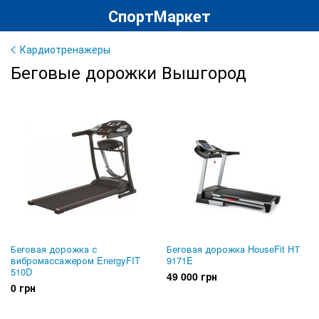
СпортМаркет
Кардиотренажеры
Беговые дорожки Вышгород
Беговая дорожка с
Беговая дорожка HouseFit HТ
вибромассажером EnergyFIT
9171E
510D
49 000 грн
0 грн